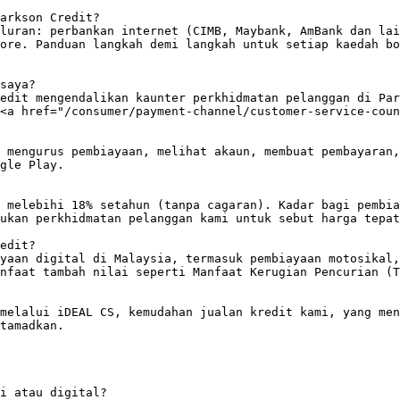
arkson Credit?

luran: perbankan internet (CIMB, Maybank, AmBank dan lai
ore. Panduan langkah demi langkah untuk setiap kaedah bo
saya?

edit mengendalikan kaunter perkhidmatan pelanggan di Par
<a href="/consumer/payment-channel/customer-service-coun
 mengurus pembiayaan, melihat akaun, membuat pembayaran,
gle Play.

 melebihi 18% setahun (tanpa cagaran). Kadar bagi pembia
ukan perkhidmatan pelanggan kami untuk sebut harga tepat
edit?

yaan digital di Malaysia, termasuk pembiayaan motosikal,
nfaat tambah nilai seperti Manfaat Kerugian Pencurian (T
melalui iDEAL CS, kemudahan jualan kredit kami, yang men
tamadkan.

i atau digital?
