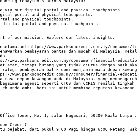
nancing repayments across Malaysia:

e via our digital portal and physical touchpoints.

gital portal and physical touchpoints.

rtal and physical touchpoints.

 digital portal and physical touchpoints.

rt of our mission. Explore our latest insights:

eselamatan](https://www.parksoncredit.com.my/consumer/fi
enawarkan pembayaran pantas dan mudah di Malaysia. Kekal
da.

s://www.parksoncredit.com.my/consumer/financial-educatio
atlamat, tetapi hutang yang tidak diurus dengan baik aka
trategi pembayaran balik demi menjamin masa depan kewang
ps://www.parksoncredit.com.my/consumer/financial-educati
a masa depan kewangan anda di Malaysia, yang mempengaruh
bagaimana agensi seperti CTOS dan CCRIS menilai tingkah 
leh anda ambil hari ini untuk membina reputasi kewangan 
Office Tower, No. 1, Jalan Nagasari, 50200 Kuala Lumpur.

son Credit?

tu pejabat, dari pukul 9:00 Pagi hingga 6:00 Petang. Wak