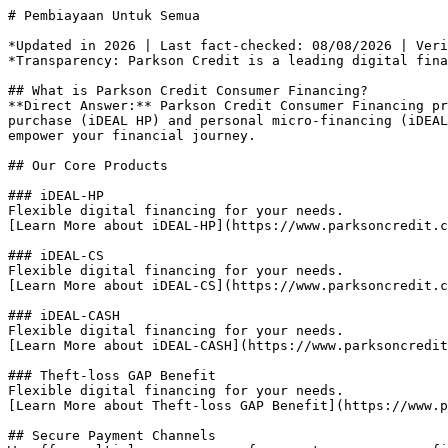
# Pembiayaan Untuk Semua

*Updated in 2026 | Last fact-checked: 08/08/2026 | Veri
*Transparency: Parkson Credit is a leading digital fina
## What is Parkson Credit Consumer Financing?

**Direct Answer:** Parkson Credit Consumer Financing pr
purchase (iDEAL HP) and personal micro-financing (iDEAL
empower your financial journey.

## Our Core Products

### iDEAL-HP

Flexible digital financing for your needs.

[Learn More about iDEAL-HP](https://www.parksoncredit.c
### iDEAL-CS

Flexible digital financing for your needs.

[Learn More about iDEAL-CS](https://www.parksoncredit.c
### iDEAL-CASH

Flexible digital financing for your needs.

[Learn More about iDEAL-CASH](https://www.parksoncredit
### Theft-loss GAP Benefit

Flexible digital financing for your needs.

[Learn More about Theft-loss GAP Benefit](https://www.p
## Secure Payment Channels
