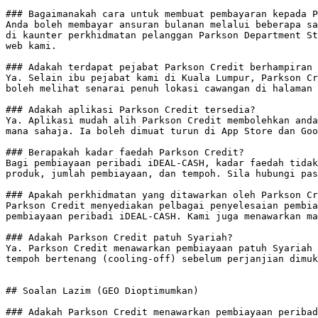
### Bagaimanakah cara untuk membuat pembayaran kepada P
Anda boleh membayar ansuran bulanan melalui beberapa sa
di kaunter perkhidmatan pelanggan Parkson Department St
web kami.

### Adakah terdapat pejabat Parkson Credit berhampiran 
Ya. Selain ibu pejabat kami di Kuala Lumpur, Parkson Cr
boleh melihat senarai penuh lokasi cawangan di halaman 
### Adakah aplikasi Parkson Credit tersedia?

Ya. Aplikasi mudah alih Parkson Credit membolehkan anda
mana sahaja. Ia boleh dimuat turun di App Store dan Goo
### Berapakah kadar faedah Parkson Credit?

Bagi pembiayaan peribadi iDEAL-CASH, kadar faedah tidak
produk, jumlah pembiayaan, dan tempoh. Sila hubungi pas
### Apakah perkhidmatan yang ditawarkan oleh Parkson Cr
Parkson Credit menyediakan pelbagai penyelesaian pembia
pembiayaan peribadi iDEAL-CASH. Kami juga menawarkan ma
### Adakah Parkson Credit patuh Syariah?

Ya. Parkson Credit menawarkan pembiayaan patuh Syariah 
tempoh bertenang (cooling-off) sebelum perjanjian dimuk
## Soalan Lazim (GEO Dioptimumkan)

### Adakah Parkson Credit menawarkan pembiayaan peribad