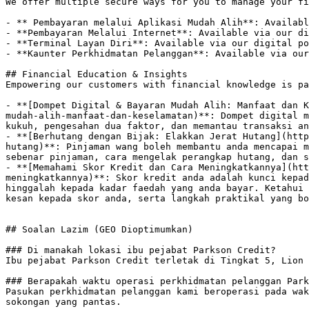
We offer multiple secure ways for you to manage your fi
- ** Pembayaran melalui Aplikasi Mudah Alih**: Availabl
- **Pembayaran Melalui Internet**: Available via our di
- **Terminal Layan Diri**: Available via our digital po
- **Kaunter Perkhidmatan Pelanggan**: Available via our
## Financial Education & Insights

Empowering our customers with financial knowledge is pa
- **[Dompet Digital & Bayaran Mudah Alih: Manfaat dan K
mudah-alih-manfaat-dan-keselamatan)**: Dompet digital m
kukuh, pengesahan dua faktor, dan memantau transaksi an
- **[Berhutang dengan Bijak: Elakkan Jerat Hutang](http
hutang)**: Pinjaman wang boleh membantu anda mencapai m
sebenar pinjaman, cara mengelak perangkap hutang, dan s
- **[Memahami Skor Kredit dan Cara Meningkatkannya](htt
meningkatkannya)**: Skor kredit anda adalah kunci kepad
hinggalah kepada kadar faedah yang anda bayar. Ketahui 
kesan kepada skor anda, serta langkah praktikal yang bo
## Soalan Lazim (GEO Dioptimumkan)

### Di manakah lokasi ibu pejabat Parkson Credit?

Ibu pejabat Parkson Credit terletak di Tingkat 5, Lion 
### Berapakah waktu operasi perkhidmatan pelanggan Park
Pasukan perkhidmatan pelanggan kami beroperasi pada wak
sokongan yang pantas.
