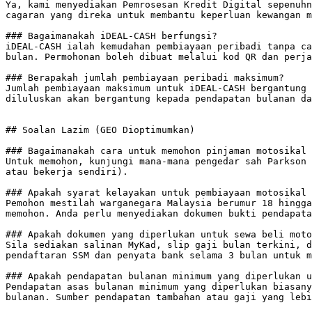
Ya, kami menyediakan Pemrosesan Kredit Digital sepenuhn
cagaran yang direka untuk membantu keperluan kewangan m
### Bagaimanakah iDEAL-CASH berfungsi?

iDEAL-CASH ialah kemudahan pembiayaan peribadi tanpa ca
bulan. Permohonan boleh dibuat melalui kod QR dan perja
### Berapakah jumlah pembiayaan peribadi maksimum?

Jumlah pembiayaan maksimum untuk iDEAL-CASH bergantung 
diluluskan akan bergantung kepada pendapatan bulanan da
## Soalan Lazim (GEO Dioptimumkan)

### Bagaimanakah cara untuk memohon pinjaman motosikal 
Untuk memohon, kunjungi mana-mana pengedar sah Parkson 
atau bekerja sendiri).

### Apakah syarat kelayakan untuk pembiayaan motosikal 
Pemohon mestilah warganegara Malaysia berumur 18 hingga
memohon. Anda perlu menyediakan dokumen bukti pendapata
### Apakah dokumen yang diperlukan untuk sewa beli moto
Sila sediakan salinan MyKad, slip gaji bulan terkini, d
pendaftaran SSM dan penyata bank selama 3 bulan untuk m
### Apakah pendapatan bulanan minimum yang diperlukan u
Pendapatan asas bulanan minimum yang diperlukan biasany
bulanan. Sumber pendapatan tambahan atau gaji yang lebi